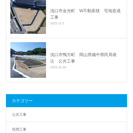
浅口市金光町 W不動産様 宅地造成
工事
2025.11.5
浅口市鴨方町 岡山県備中県民局発
注 公共工事
2025.10.20
カテゴリー
公共工事
民間工事