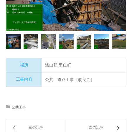
場所
浅口郡 里庄町
工事内容
公共 道路工事（改良２）
公共工事
前の記事
次の記事