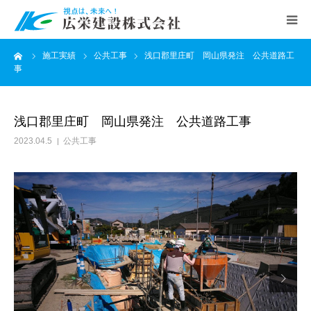
ーム
施工実績
公共工事
浅口郡里庄町 岡山県発注 公共道路工
ホーム
事
会社案内
浅口郡里庄町 岡山県発注 公共道路工事
公共工事
2023.04.5
公共工事
民間工事
施工実績
お知らせ

求人情報