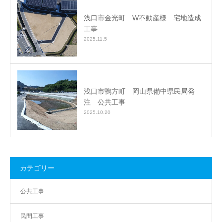
浅口市金光町 W不動産様 宅地造成
工事
2025.11.5
浅口市鴨方町 岡山県備中県民局発
注 公共工事
2025.10.20
カテゴリー
公共工事
民間工事