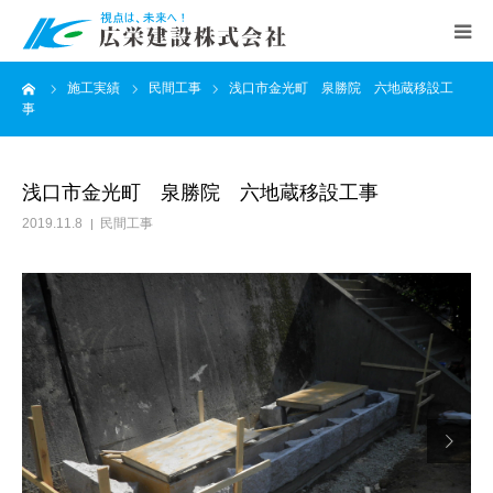
ーム
施工実績
民間工事
浅口市金光町 泉勝院 六地蔵移設工
ホーム
事
会社案内
浅口市金光町 泉勝院 六地蔵移設工事
公共工事
2019.11.8
民間工事
民間工事
施工実績
お知らせ

求人情報